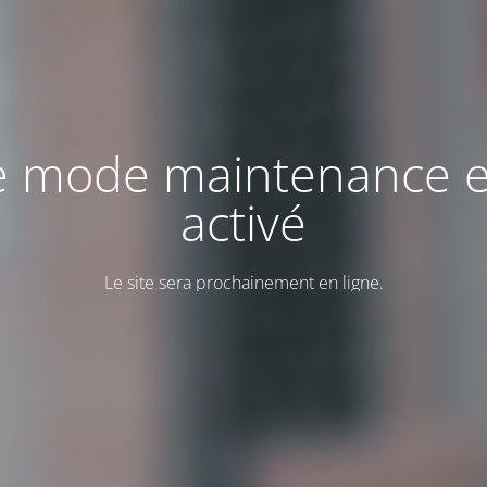
e mode maintenance e
activé
Le site sera prochainement en ligne.